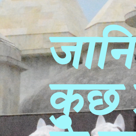
जानि
कुछ प