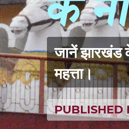
के न
जानें झारखंड 
महत्ता।
PUBLISHED