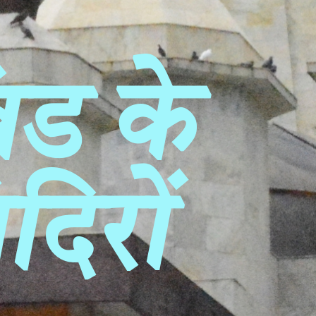
ंड के
दिरों