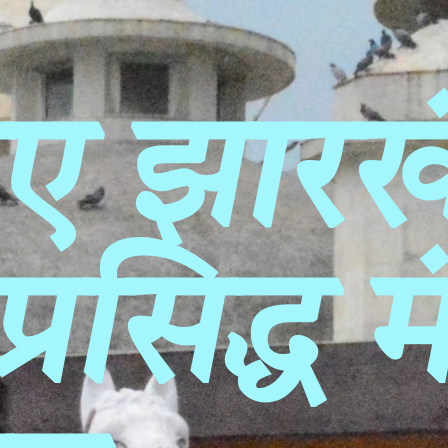
ए झारख
्रसिद्ध मं