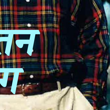
रतन
लग