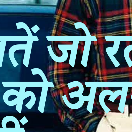
ातें जो 
ा को अ