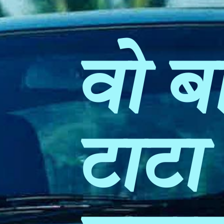
वो ब
टाट