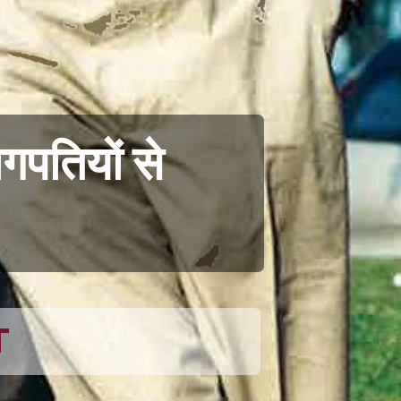
ोगपतियों से
T