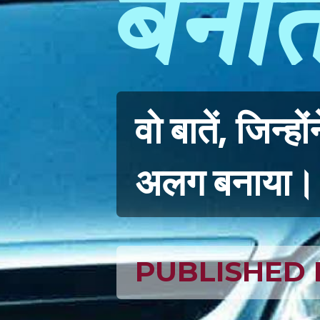
बनात
वो बातें, जिन्ह
अलग बनाया।
PUBLISHED