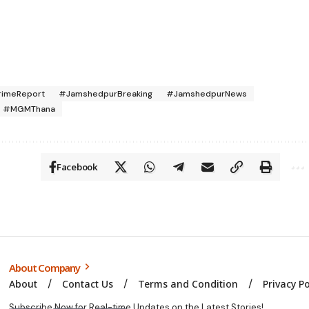
imeReport
#JamshedpurBreaking
#JamshedpurNews
#MGMThana
Facebook
About Company
About
Contact Us
Terms and Condition
Privacy Po
Subscribe Now for Real-time Updates on the Latest Stories!