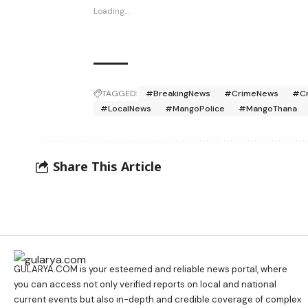
Loading...
TAGGED:
#BreakingNews
#CrimeNews
#Cr
#LocalNews
#MangoPolice
#MangoThana
Share This Article
GULARYA.COM
is your esteemed and reliable news portal, where
you can access not only verified reports on local and national
current events but also in-depth and credible coverage of complex