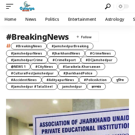
Home
News
Politics
Entertainment
Astrology
#BreakingNews
#
#BreakingNews
#JamshedpurBreaking
#JamshedpurNews
#JharkhandNews
#CrimeNews
#JamshedpurCrime
#CrimeReport
#DCJamshedpur
@NEWS 1
#CityNews
#Saraikela-Kharsawan
#CulturalFestJamshedpur
#JharkhandPolice
#AccidentNews
#AdityapurNews
#PoliceAction
पुलिस
#Jamshedpur #TataSteel
jamshedpur
झारखंड