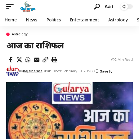
Aa
Home
News
Politics
Entertainment
Astrology
Astrology
आज का राशिफल
2 Min Read
By
Raj Sharma
Published: February 19, 2026