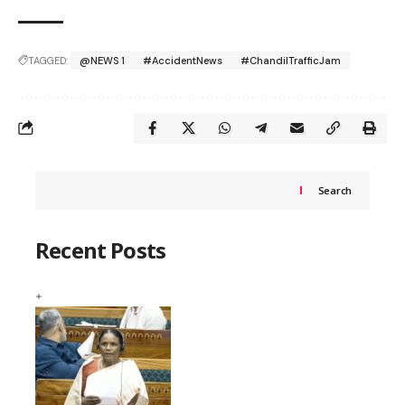
TAGGED:
@NEWS 1
#AccidentNews
#ChandilTrafficJam
Search
Recent Posts