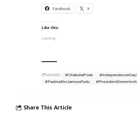
Facebook
X
Like this:
Loading...
TAGGED:
#ChakuliaPride
#IndependenceDay
#PadmaShriJamunaTudu
#PresidentDinnerInvit
Share This Article