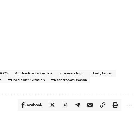
2025
#IndianPostalService
#JamunaTudu
#LadyTarzan
e
#PresidentInvitation
#RashtrapatiBhavan
Facebook