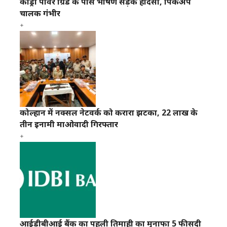
कांड्रा पावर ग्रिड के पास भीषण सड़क हादसा, पिकअप
चालक गंभीर
कोल्हान में नक्सल नेटवर्क को करारा झटका, 22 लाख के
तीन इनामी माओवादी गिरफ्तार
आईडीबीआई बैंक का पहली तिमाही का मुनाफा 5 फीसदी