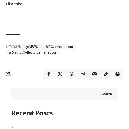
Like this:
TAGGED:
@NEWS 1
#DCJamshedpur
#DistrictCollectorJamshedpur
Search
Recent Posts