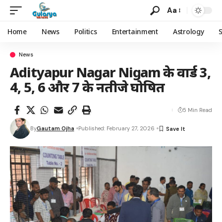
Aa
Home
News
Politics
Entertainment
Astrology
News
Adityapur Nagar Nigam के वार्ड 3,
4, 5, 6 और 7 के नतीजे घोषित
5 Min Read
By
Gautam Ojha
Published: February 27, 2026