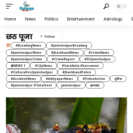
Home
News
Politics
Entertainment
Astrology
छठ पूजा
#
#BreakingNews
#JamshedpurBreaking
#JamshedpurNews
#JharkhandNews
#CrimeNews
#JamshedpurCrime
#CrimeReport
#DCJamshedpur
@NEWS 1
#CityNews
#Saraikela-Kharsawan
#CulturalFestJamshedpur
#JharkhandPolice
#AccidentNews
#AdityapurNews
#PoliceAction
पुलिस
#Jamshedpur #TataSteel
jamshedpur
झारखंड