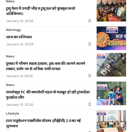
News
टुसू मेला में उमड़ी भीड़ व टुसू दल को पुरस्कृत करते
अतिथिगण।
January 19, 2026
Astrology
आज का राशिफल
January 19, 2026
News
दुमका में भीषण सड़क हादसा, ट्रक-बस की आमने-सामने
टक्कर, दर्जन भर से अधिक यात्री घायल
January 14, 2026
News
जमशेदपुर FC की समावेशी पहल से मजबूत हो रही ट्रांसजेंडर
फुटबॉल लीग
January 13, 2026
Lifestyle
टाटा एजुकेशन एक्सीलेंस प्रोग्राम (टीईईपी) 2.0 का नई
शुरुआत