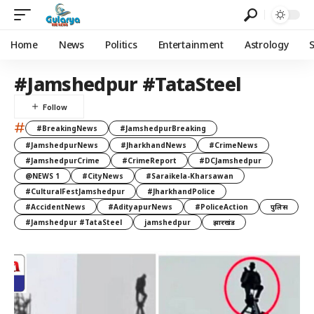
Home
News
Politics
Entertainment
Astrology
#Jamshedpur #TataSteel
#
#BreakingNews
#JamshedpurBreaking
#JamshedpurNews
#JharkhandNews
#CrimeNews
#JamshedpurCrime
#CrimeReport
#DCJamshedpur
@NEWS 1
#CityNews
#Saraikela-Kharsawan
#CulturalFestJamshedpur
#JharkhandPolice
#AccidentNews
#AdityapurNews
#PoliceAction
पुलिस
#Jamshedpur #TataSteel
jamshedpur
झारखंड