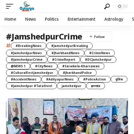
Home
News
Politics
Entertainment
Astrology
#JamshedpurCrime
#
#BreakingNews
#JamshedpurBreaking
#JamshedpurNews
#JharkhandNews
#CrimeNews
#JamshedpurCrime
#CrimeReport
#DCJamshedpur
@NEWS 1
#CityNews
#Saraikela-Kharsawan
#CulturalFestJamshedpur
#JharkhandPolice
#AccidentNews
#AdityapurNews
#PoliceAction
पुलिस
#Jamshedpur #TataSteel
jamshedpur
झारखंड