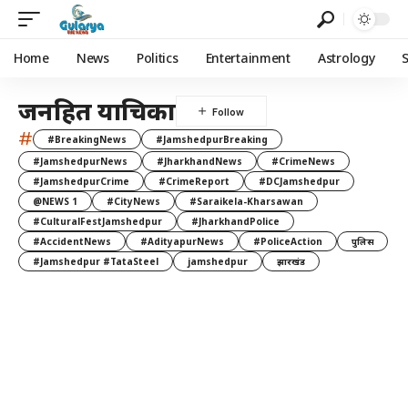
Home
News
Politics
Entertainment
Astrology
जनहित याचिका
#
#BreakingNews
#JamshedpurBreaking
#JamshedpurNews
#JharkhandNews
#CrimeNews
#JamshedpurCrime
#CrimeReport
#DCJamshedpur
@NEWS 1
#CityNews
#Saraikela-Kharsawan
#CulturalFestJamshedpur
#JharkhandPolice
#AccidentNews
#AdityapurNews
#PoliceAction
पुलिस
#Jamshedpur #TataSteel
jamshedpur
झारखंड