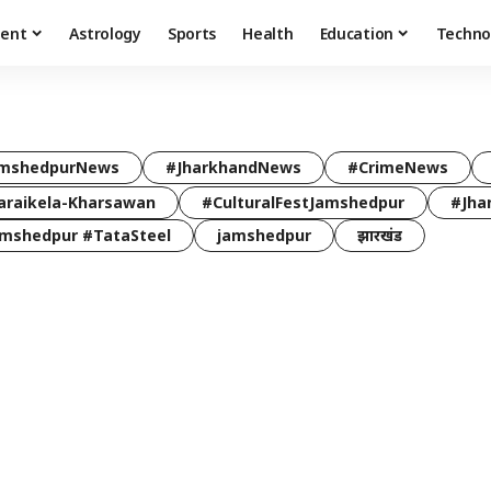
ment
Astrology
Sports
Health
Education
Techno
mshedpurNews
#JharkhandNews
#CrimeNews
araikela-Kharsawan
#CulturalFestJamshedpur
#Jha
mshedpur #TataSteel
jamshedpur
झारखंड