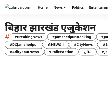
Home
News
Politics
Entertain
बिहार झारखंड एजुकेशन
#
#BreakingNews
#JamshedpurBreaking
#Ja
#DCJamshedpur
@NEWS 1
#CityNews
#S
#AdityapurNews
#PoliceAction
पुलिस
#Ja