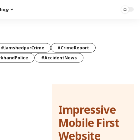
logy
#JamshedpurCrime
#CrimeReport
rkhandPolice
#AccidentNews
Impressive
Mobile First
Website