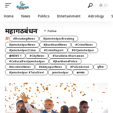
Home
News
Politics
Entertainment
Astrology
महागठबंधन
#
#BreakingNews
#JamshedpurBreaking
#JamshedpurNews
#JharkhandNews
#CrimeNews
#JamshedpurCrime
#CrimeReport
#DCJamshedpur
@NEWS 1
#CityNews
#Saraikela-Kharsawan
#CulturalFestJamshedpur
#JharkhandPolice
#AccidentNews
#AdityapurNews
#PoliceAction
पुलिस
#Jamshedpur #TataSteel
jamshedpur
झारखंड