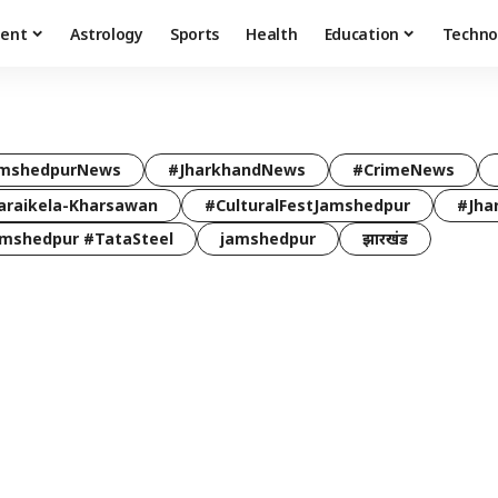
ment
Astrology
Sports
Health
Education
Techno
mshedpurNews
#JharkhandNews
#CrimeNews
araikela-Kharsawan
#CulturalFestJamshedpur
#Jha
mshedpur #TataSteel
jamshedpur
झारखंड