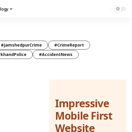
logy
#JamshedpurCrime
#CrimeReport
rkhandPolice
#AccidentNews
Impressive
Mobile First
Website