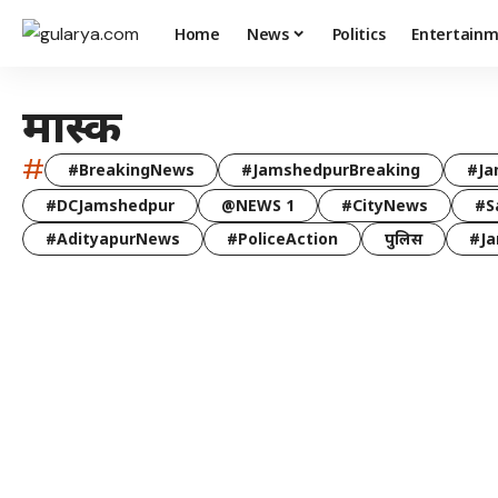
Home
News
Politics
Entertain
मास्क
#
#BreakingNews
#JamshedpurBreaking
#Ja
#DCJamshedpur
@NEWS 1
#CityNews
#S
#AdityapurNews
#PoliceAction
पुलिस
#Ja