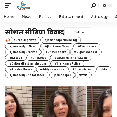
Home
News
Politics
Entertainment
Astrology
सोशल मीडिया विवाद
#
#BreakingNews
#JamshedpurBreaking
#JamshedpurNews
#JharkhandNews
#CrimeNews
#JamshedpurCrime
#CrimeReport
#DCJamshedpur
@NEWS 1
#CityNews
#Saraikela-Kharsawan
#CulturalFestJamshedpur
#JharkhandPolice
#AccidentNews
#AdityapurNews
#PoliceAction
पुलिस
#Jamshedpur #TataSteel
jamshedpur
झारखंड