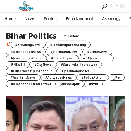
Home
News
Politics
Entertainment
Astrology
Bihar Politics
#
#BreakingNews
#JamshedpurBreaking
#JamshedpurNews
#JharkhandNews
#CrimeNews
#JamshedpurCrime
#CrimeReport
#DCJamshedpur
@NEWS 1
#CityNews
#Saraikela-Kharsawan
#CulturalFestJamshedpur
#JharkhandPolice
#AccidentNews
#AdityapurNews
#PoliceAction
पुलिस
#Jamshedpur #TataSteel
jamshedpur
झारखंड