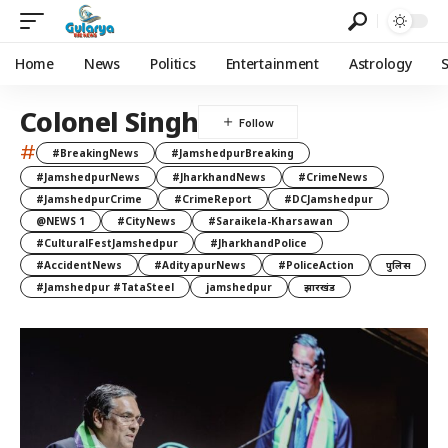
Home
News
Politics
Entertainment
Astrology
Colonel Singh
#
#BreakingNews
#JamshedpurBreaking
#JamshedpurNews
#JharkhandNews
#CrimeNews
#JamshedpurCrime
#CrimeReport
#DCJamshedpur
@NEWS 1
#CityNews
#Saraikela-Kharsawan
#CulturalFestJamshedpur
#JharkhandPolice
#AccidentNews
#AdityapurNews
#PoliceAction
पुलिस
#Jamshedpur #TataSteel
jamshedpur
झारखंड