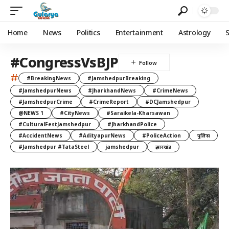
Home
News
Politics
Entertainment
Astrology
#CongressVsBJP
#
#BreakingNews
#JamshedpurBreaking
#JamshedpurNews
#JharkhandNews
#CrimeNews
#JamshedpurCrime
#CrimeReport
#DCJamshedpur
@NEWS 1
#CityNews
#Saraikela-Kharsawan
#CulturalFestJamshedpur
#JharkhandPolice
#AccidentNews
#AdityapurNews
#PoliceAction
पुलिस
#Jamshedpur #TataSteel
jamshedpur
झारखंड