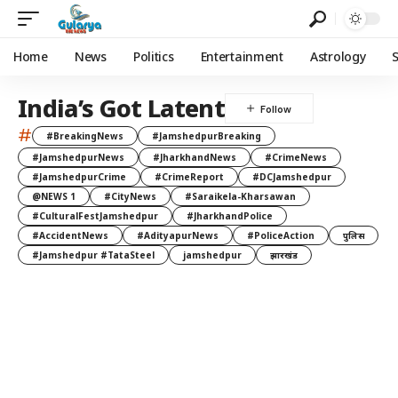
Home
News
Politics
Entertainment
Astrology
India’s Got Latent
#
#BreakingNews
#JamshedpurBreaking
#JamshedpurNews
#JharkhandNews
#CrimeNews
#JamshedpurCrime
#CrimeReport
#DCJamshedpur
@NEWS 1
#CityNews
#Saraikela-Kharsawan
#CulturalFestJamshedpur
#JharkhandPolice
#AccidentNews
#AdityapurNews
#PoliceAction
पुलिस
#Jamshedpur #TataSteel
jamshedpur
झारखंड