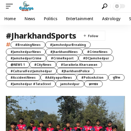
Home
News
Politics
Entertainment
Astrology
#JharkhandSports
#
#BreakingNews
#JamshedpurBreaking
#JamshedpurNews
#JharkhandNews
#CrimeNews
#JamshedpurCrime
#CrimeReport
#DCJamshedpur
@NEWS 1
#CityNews
#Saraikela-Kharsawan
#CulturalFestJamshedpur
#JharkhandPolice
#AccidentNews
#AdityapurNews
#PoliceAction
पुलिस
#Jamshedpur #TataSteel
jamshedpur
झारखंड