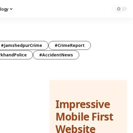
logy
#JamshedpurCrime
#CrimeReport
rkhandPolice
#AccidentNews
Impressive
Mobile First
Website