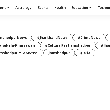
ment
Astrology
Sports
Health
Education
Techno
mshedpurNews
#JharkhandNews
#CrimeNews
araikela-Kharsawan
#CulturalFestJamshedpur
#Jha
mshedpur #TataSteel
jamshedpur
झारखंड