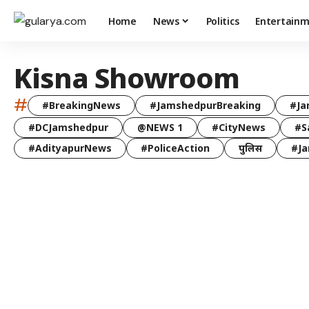
Home
News
Politics
Entertain
Kisna Showroom
#
#BreakingNews
#JamshedpurBreaking
#Ja
#DCJamshedpur
@NEWS 1
#CityNews
#S
#AdityapurNews
#PoliceAction
पुलिस
#Ja