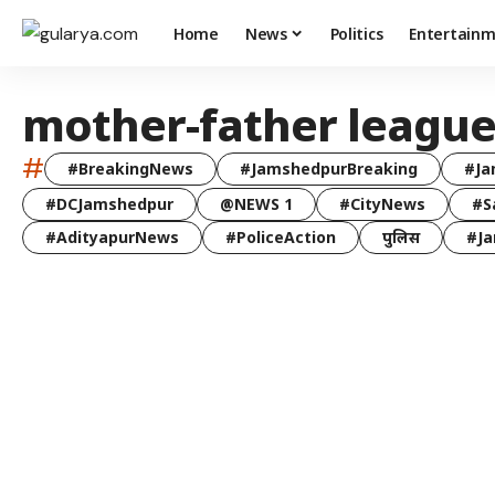
Home
News
Politics
Entertain
mother-father leagu
#
#BreakingNews
#JamshedpurBreaking
#Ja
#DCJamshedpur
@NEWS 1
#CityNews
#S
#AdityapurNews
#PoliceAction
पुलिस
#Ja