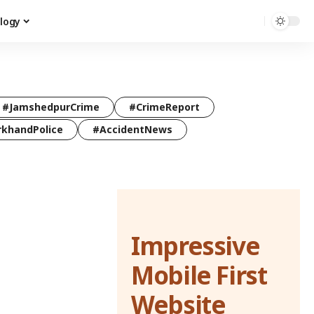
logy
#JamshedpurCrime
#CrimeReport
rkhandPolice
#AccidentNews
Impressive
Mobile First
Website