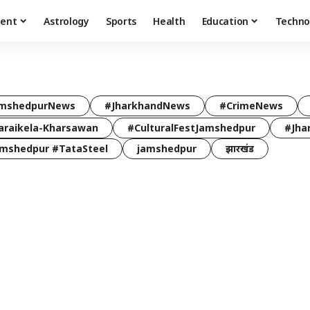
ment
Astrology
Sports
Health
Education
Techno
e
mshedpurNews
#JharkhandNews
#CrimeNews
araikela-Kharsawan
#CulturalFestJamshedpur
#Jha
mshedpur #TataSteel
jamshedpur
झारखंड