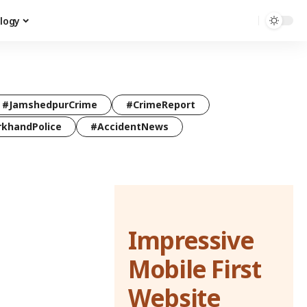
logy
#JamshedpurCrime
#CrimeReport
rkhandPolice
#AccidentNews
Impressive
Mobile First
Website