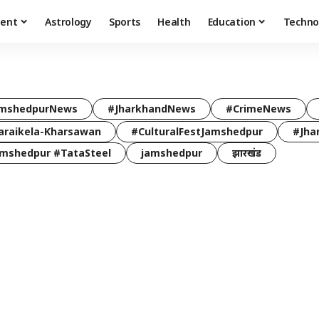
ment
Astrology
Sports
Health
Education
Techno
mshedpurNews
#JharkhandNews
#CrimeNews
araikela-Kharsawan
#CulturalFestJamshedpur
#Jha
mshedpur #TataSteel
jamshedpur
झारखंड