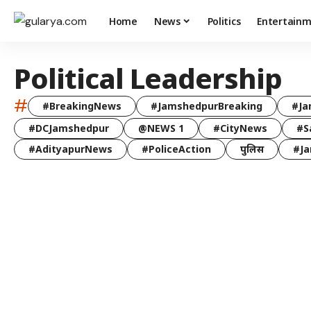
Home
News
Politics
Entertain
Political Leadership
#
#BreakingNews
#JamshedpurBreaking
#Ja
#DCJamshedpur
@NEWS 1
#CityNews
#S
#AdityapurNews
#PoliceAction
पुलिस
#Ja