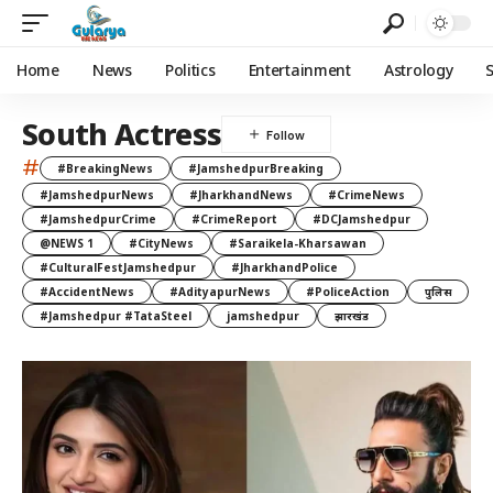
Home
News
Politics
Entertainment
Astrology
South Actress
#
#BreakingNews
#JamshedpurBreaking
#JamshedpurNews
#JharkhandNews
#CrimeNews
#JamshedpurCrime
#CrimeReport
#DCJamshedpur
@NEWS 1
#CityNews
#Saraikela-Kharsawan
#CulturalFestJamshedpur
#JharkhandPolice
#AccidentNews
#AdityapurNews
#PoliceAction
पुलिस
#Jamshedpur #TataSteel
jamshedpur
झारखंड