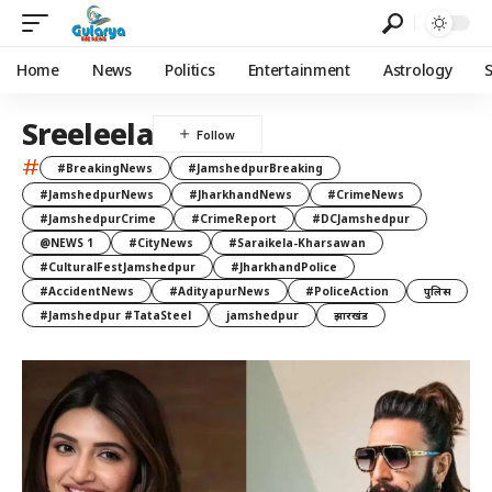
Home
News
Politics
Entertainment
Astrology
Sreeleela
#
#BreakingNews
#JamshedpurBreaking
#JamshedpurNews
#JharkhandNews
#CrimeNews
#JamshedpurCrime
#CrimeReport
#DCJamshedpur
@NEWS 1
#CityNews
#Saraikela-Kharsawan
#CulturalFestJamshedpur
#JharkhandPolice
#AccidentNews
#AdityapurNews
#PoliceAction
पुलिस
#Jamshedpur #TataSteel
jamshedpur
झारखंड