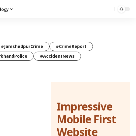
logy
#JamshedpurCrime
#CrimeReport
rkhandPolice
#AccidentNews
Impressive
Mobile First
Website