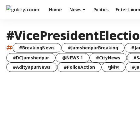
Home
News
Politics
Entertain
#VicePresidentElecti
#
#BreakingNews
#JamshedpurBreaking
#Ja
#DCJamshedpur
@NEWS 1
#CityNews
#S
#AdityapurNews
#PoliceAction
पुलिस
#Ja