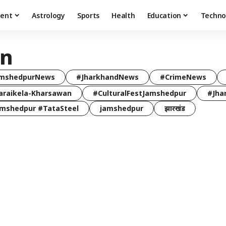
ment
Astrology
Sports
Health
Education
Techno
on
mshedpurNews
#JharkhandNews
#CrimeNews
araikela-Kharsawan
#CulturalFestJamshedpur
#Jha
mshedpur #TataSteel
jamshedpur
झारखंड