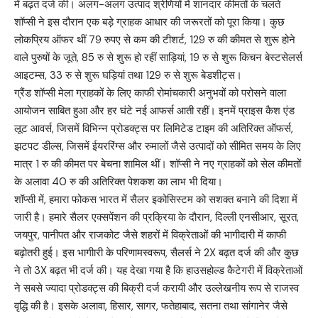
में बढ़त दर्ज की। अलग-अलग उत्पाद श्रेणियों में शानदार कीमतों के चलते
शॉप्सी ने इस दौरान एक बड़े ग्राहक आधार की जरूरतों को पूरा किया। कुछ
लोकप्रिय ऑफर थीं 79 रुपए से कम की टीशर्ट, 129 रु की कीमत से शुरू होने
वाले पुरुषों के जूते, 85 रु से शुरू हो रहीं साड़ियां, 19 रु से शुरू किचन बेस्टसेलर्स
आइटम्स, 33 रु से शुरू घड़ियां तथा 129 रु से शुरू बेडशीट्स।
ग्रैंड शॉप्सी मेला ग्राहकों के लिए काफी रोमांचकारी अनुभवों को परोसने वाला
आयोजन साबित हुआ और हर घंटे नई आफर्स आती रहीं। इनमें प्राइस कैश एंड
लूट आवर्स, जिसमें विभिन्न प्रोडक्ट्स पर लिमिटेड टाइम की अतिरिक्त ऑफर्स,
झटपट डील्स, जिसमें ईयररिंग्स और रुमालों जैसे उत्पादों को सीमित समय के लिए
मात्र 1 रु की कीमत पर बेचना शामिल थीं। शॉप्सी ने नए ग्राहकों को सेल कीमतों
के अलावा 40 रु की अतिरिक्त पेशकश का लाभ भी दिया।
शॉप्सी में, हमारा फोकस भारत में सैलर इकोसिस्टम को सशक्त बनाने की दिशा में
जारी है। हमारे सैलर एक्सपेंशन की प्रक्रिया के दौरान, दिल्ली एनसीआर, सूरत,
जयपुर, पानीपत और राजकोट जैसे शहरों में विक्रेताओं की भागीदारी में काफी
बढ़ोतरी हुई। इस भागीारी के परिणामस्वरूप, सैलर्स ने 2X बढ़त दर्ज की और कुछ
ने तो 3X बढ़त भी दर्ज की। यह देखा गया है कि हाउसहोल्ड कैटेगरी में विक्रेताओं
ने सबसे ज्यादा प्रोडक्ट्स की बिक्री दर्ज करायी और उल्लेखनीय रूप से राजस्व
वृद्धि की है। इसके अलावा, हिसार, सागर, फतेहाबाद, सतना तथा सांगानेर जैसे