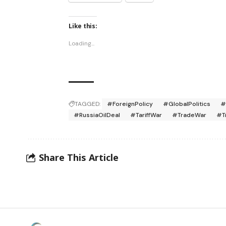
Like this:
Loading...
TAGGED:
#ForeignPolicy
#GlobalPolitics
#
#RussiaOilDeal
#TariffWar
#TradeWar
#T
Share This Article