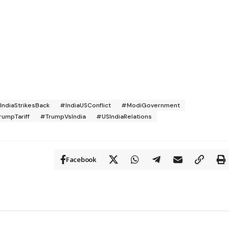
IndiaStrikesBack
#IndiaUSConflict
#ModiGovernment
rumpTariff
#TrumpVsIndia
#USIndiaRelations
Facebook