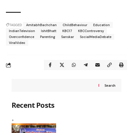
TAGGED:
AmitabhBachchan
ChildBehaviour
Education
IndianTelevision
IshitBhatt
KBC17
KBCControversy
Overconfidence
Parenting
Sanskar
SocialMediaDebate
ViralVideo
Search
Recent Posts