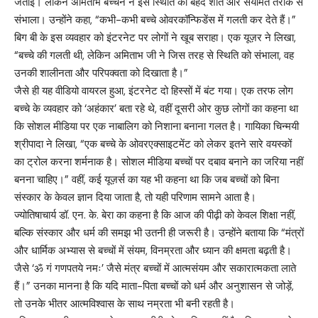
जताई। लेकिन अमिताभ बच्चन ने इस स्थिति को बेहद शांत और संयमित तरीके से
संभाला। उन्होंने कहा, “कभी-कभी बच्चे ओवरकॉन्फिडेंस में गलती कर देते हैं।”
बिग बी के इस व्यवहार को इंटरनेट पर लोगों ने खूब सराहा। एक यूज़र ने लिखा,
“बच्चे की गलती थी, लेकिन अमिताभ जी ने जिस तरह से स्थिति को संभाला, वह
उनकी शालीनता और परिपक्वता को दिखाता है।”
जैसे ही यह वीडियो वायरल हुआ, इंटरनेट दो हिस्सों में बंट गया। एक तरफ लोग
बच्चे के व्यवहार को ‘अहंकार’ बता रहे थे, वहीं दूसरी ओर कुछ लोगों का कहना था
कि सोशल मीडिया पर एक नाबालिग को निशाना बनाना गलत है। गायिका चिन्मयी
श्रीपादा ने लिखा, “एक बच्चे के ओवरएक्साइटमेंट को लेकर इतने सारे वयस्कों
का ट्रोल करना शर्मनाक है। सोशल मीडिया बच्चों पर दबाव बनाने का जरिया नहीं
बनना चाहिए।” वहीं, कई यूज़र्स का यह भी कहना था कि जब बच्चों को बिना
संस्कार के केवल ज्ञान दिया जाता है, तो यही परिणाम सामने आता है।
ज्योतिषाचार्य डॉ. एन. के. बेरा का कहना है कि आज की पीढ़ी को केवल शिक्षा नहीं,
बल्कि संस्कार और धर्म की समझ भी उतनी ही जरूरी है। उन्होंने बताया कि “मंत्रों
और धार्मिक अभ्यास से बच्चों में संयम, विनम्रता और ध्यान की क्षमता बढ़ती है।
जैसे ‘ॐ गं गणपतये नमः’ जैसे मंत्र बच्चों में आत्मसंयम और सकारात्मकता लाते
हैं।” उनका मानना है कि यदि माता-पिता बच्चों को धर्म और अनुशासन से जोड़ें,
तो उनके भीतर आत्मविश्वास के साथ नम्रता भी बनी रहती है।