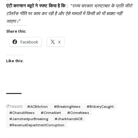
एंटी करप्शन ब्यूरो ने स्पष्ट किया है कि :
“राज्य सरकार भ्रष्टाचार के प्रति जीरो
टॉलरेंस नीति पर काम कर रही है और ऐसे मामलों में किसी को भी बख्शा नहीं
जाएगा।”
Share this:
Facebook
X
Like this:
TAGGED:
#ACBAction
#BreakingNews
#BriberyCaught
#ChandilNews
#CrimeAlert
#CrimeNews
#JamshedpurBreaking
#JharkhandACB
#RevenueDepartmentCorruption