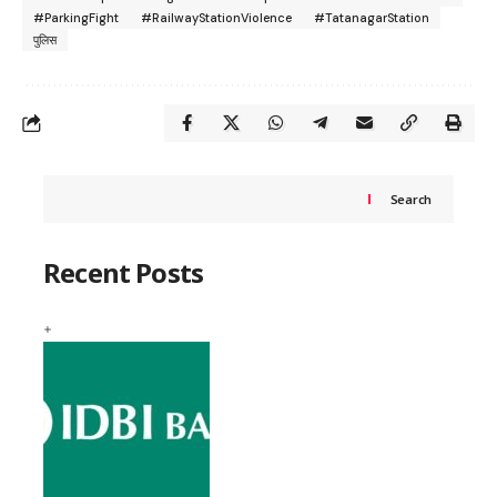
#ParkingFight
#RailwayStationViolence
#TatanagarStation
पुलिस
Search
Recent Posts