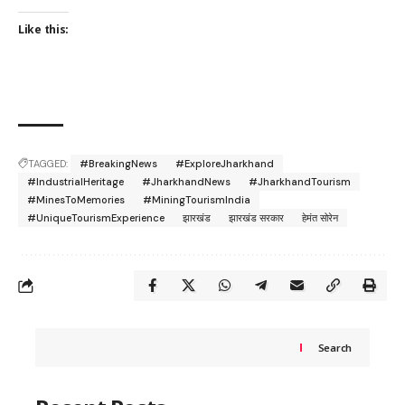
Like this:
TAGGED:
#BreakingNews
#ExploreJharkhand
#IndustrialHeritage
#JharkhandNews
#JharkhandTourism
#MinesToMemories
#MiningTourismIndia
#UniqueTourismExperience
झारखंड
झारखंड सरकार
हेमंत सोरेन
Search