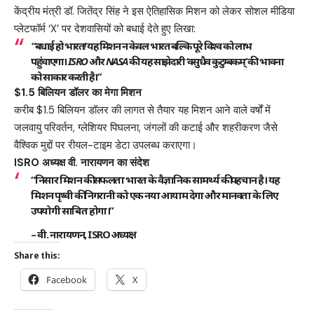
केंद्रीय मंत्री डॉ. जितेंद्र सिंह ने इस ऐतिहासिक मिशन को लेकर सोशल मीडिया
प्लेटफॉर्म ‘X’ पर देशवासियों को बधाई देते हुए लिखा:
“बधाई हो भारत! यह मिशन न केवल भारत बल्कि पूरे विश्व को लाभ
पहुंचाएगा। ISRO और NASA की यह साझेदारी ‘वसुधैव कुटुम्बकम्’ की भावना
को साकार करती है।”
$1.5 बिलियन डॉलर का मेगा मिशन
करीब $1.5 बिलियन डॉलर की लागत से तैयार यह मिशन आने वाले वर्षों में
जलवायु परिवर्तन, ग्लेशियर पिघलना, जंगलों की कटाई और शहरीकरण जैसे
वैश्विक मुद्दों पर रीयल-टाइम डेटा उपलब्ध कराएगा।
ISRO अध्यक्ष वी. नारायणन का संदेश
“निसार मिशन की सफलता भारत के वैज्ञानिक सामर्थ्य की पहचान है। यह
मिशन पृथ्वी की निगरानी को एक नया आयाम देगा और मानवता के लिए
उपयोगी साबित होगा।”
– वी. नारायणन, ISRO अध्यक्ष
Share this:
Facebook
X