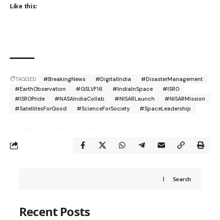
Like this:
TAGGED:
#BreakingNews
#DigitalIndia
#DisasterManagement
#EarthObservation
#GSLVF16
#IndiaInSpace
#ISRO
#ISROPride
#NASAIndiaCollab
#NISARLaunch
#NISARMission
#SatellitesForGood
#ScienceForSociety
#SpaceLeadership
Search
Recent Posts