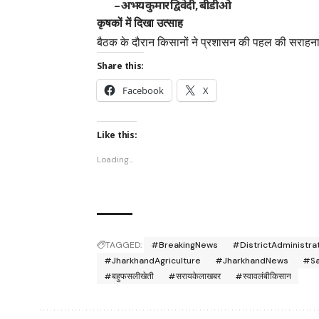
– अभय कुमार द्विवेदी, बीडीओ
कृषकों में दिखा उत्साह
बैठक के दौरान किसानों ने प्रशासन की पहल की सराहन
Share this:
Facebook
X
Like this:
Loading...
TAGGED:
#BreakingNews
#DistrictAdministra
#JharkhandAgriculture
#JharkhandNews
#Sa
#बहुफसलीखेती
#सरायकेलाखबर
#स्वावलंबीकिसान