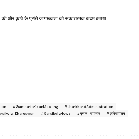
ा की और कृषि के प्रति जागरूकता को सकारात्मक कदम बताया
tion
#GamhariaKisanMeeting
#JharkhandAdministration
raikela-Kharsawan
#SaraikelaNews
#कृषक_समाचार
#कृषिसम्मेलन