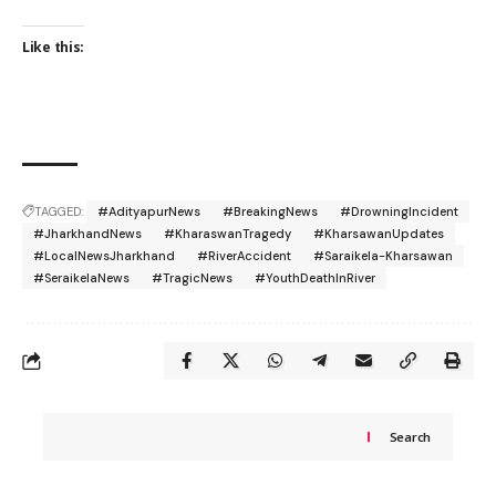
Like this:
TAGGED:
#AdityapurNews
#BreakingNews
#DrowningIncident
#JharkhandNews
#KharaswanTragedy
#KharsawanUpdates
#LocalNewsJharkhand
#RiverAccident
#Saraikela-Kharsawan
#SeraikelaNews
#TragicNews
#YouthDeathInRiver
Search