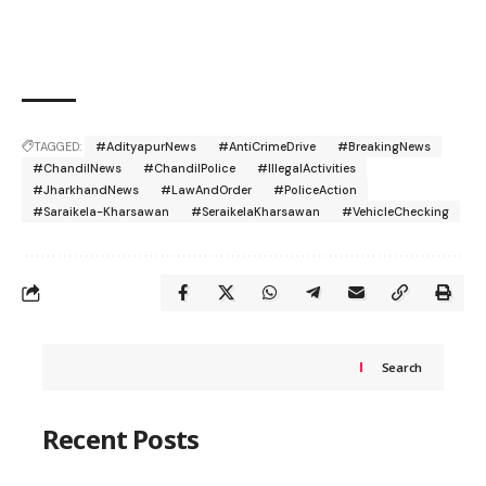
TAGGED:
#AdityapurNews
#AntiCrimeDrive
#BreakingNews
#ChandilNews
#ChandilPolice
#IllegalActivities
#JharkhandNews
#LawAndOrder
#PoliceAction
#Saraikela-Kharsawan
#SeraikelaKharsawan
#VehicleChecking
Search
Recent Posts