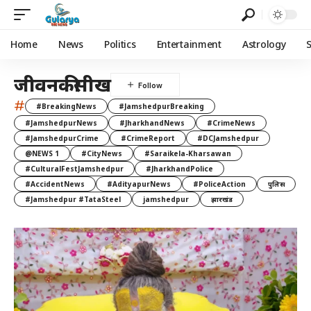
Home
News
Politics
Entertainment
Astrology
जीवनकीसीख
#
#BreakingNews
#JamshedpurBreaking
#JamshedpurNews
#JharkhandNews
#CrimeNews
#JamshedpurCrime
#CrimeReport
#DCJamshedpur
@NEWS 1
#CityNews
#Saraikela-Kharsawan
#CulturalFestJamshedpur
#JharkhandPolice
#AccidentNews
#AdityapurNews
#PoliceAction
पुलिस
#Jamshedpur #TataSteel
jamshedpur
झारखंड