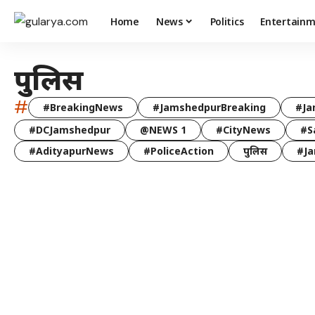
Home
News
Politics
Entertain
पुलिस
#
#BreakingNews
#JamshedpurBreaking
#Ja
#DCJamshedpur
@NEWS 1
#CityNews
#S
#AdityapurNews
#PoliceAction
पुलिस
#Ja