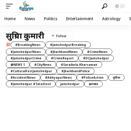
Home
News
Politics
Entertainment
Astrology
सुप्रिया कुमारी
#
#BreakingNews
#JamshedpurBreaking
#JamshedpurNews
#JharkhandNews
#CrimeNews
#JamshedpurCrime
#CrimeReport
#DCJamshedpur
@NEWS 1
#CityNews
#Saraikela-Kharsawan
#CulturalFestJamshedpur
#JharkhandPolice
#AccidentNews
#AdityapurNews
#PoliceAction
पुलिस
#Jamshedpur #TataSteel
jamshedpur
झारखंड