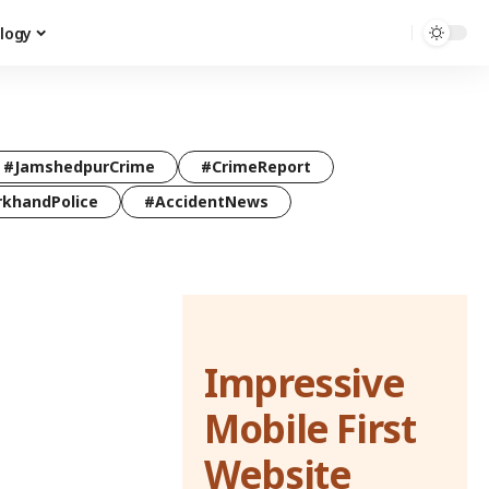
logy
#JamshedpurCrime
#CrimeReport
rkhandPolice
#AccidentNews
Impressive
Mobile First
Website