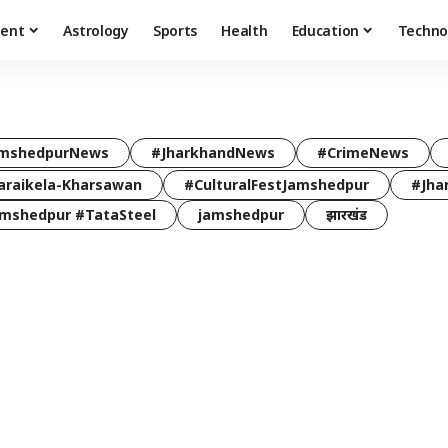
ment
Astrology
Sports
Health
Education
Techno
mshedpurNews
#JharkhandNews
#CrimeNews
araikela-Kharsawan
#CulturalFestJamshedpur
#Jha
mshedpur #TataSteel
jamshedpur
झारखंड