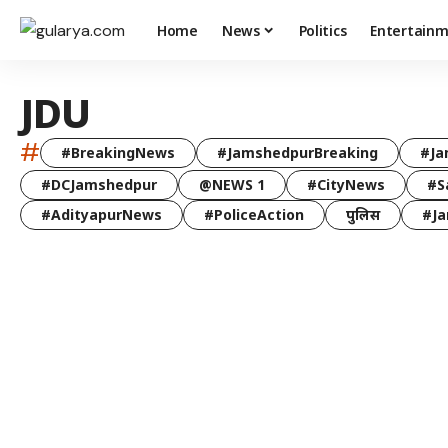
Home
News
Politics
Entertain
JDU
#
#BreakingNews
#JamshedpurBreaking
#Ja
#DCJamshedpur
@NEWS 1
#CityNews
#S
#AdityapurNews
#PoliceAction
पुलिस
#Ja