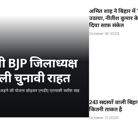
अमित शाह ने बिहार में ‘
उठाया, नीतीश कुमार के
दिया साफ़ संकेत
October 18, 2025
ी BJP जिलाध्यक्ष
िली चुनावी राहत
ुनाव लड़ने की योजना छोड़कर एनडीए प्रत्याशी सतीश साह
243 सदस्यों वाली बिह
कितनी ताकत है
October 17, 2025