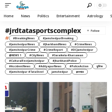
Home
News
Politics
Entertainment
Astrology
#jrdtatasportscomplex
#
#BreakingNews
#JamshedpurBreaking
#JamshedpurNews
#JharkhandNews
#CrimeNews
#JamshedpurCrime
#CrimeReport
#DCJamshedpur
@NEWS 1
#CityNews
#Saraikela-Kharsawan
#CulturalFestJamshedpur
#JharkhandPolice
#AccidentNews
#AdityapurNews
#PoliceAction
पुलिस
#Jamshedpur #TataSteel
jamshedpur
झारखंड