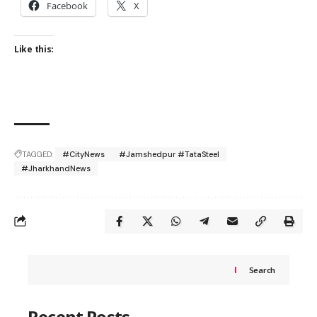
Facebook
X
Like this:
TAGGED:
#CityNews
#Jamshedpur #TataSteel
#JharkhandNews
Search
Recent Posts