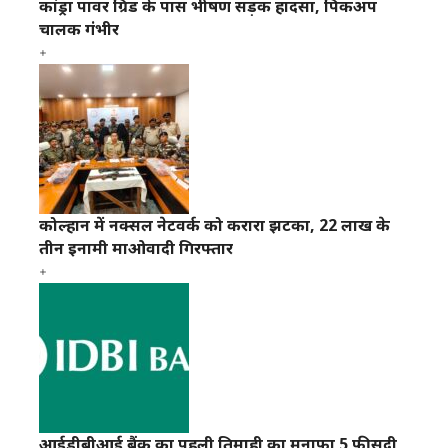
कांड्रा पावर ग्रिड के पास भीषण सड़क हादसा, पिकअप
चालक गंभीर
कोल्हान में नक्सल नेटवर्क को करारा झटका, 22 लाख के
तीन इनामी माओवादी गिरफ्तार
आईडीबीआई बैंक का पहली तिमाही का मुनाफा 5 फीसदी